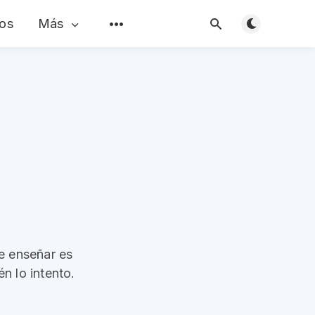
os
Más
Alternar mod
e enseñar es
én lo intento.